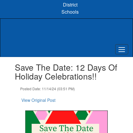
Skip
District
to
Schools
main
content
Contains
Save The Date: 12 Days Of
1
slides.
Holiday Celebrations!!
Use
the
Posted Date: 11/14/24 (03:51 PM)
next
and
View Original Post
previous
buttons
to
navigate.